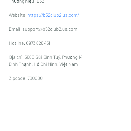
Thương hiệu: B52
Website: 
https://b52club2.us.com/
Email: support@b52club2.us.com
Hotline: 0973 826 451
Địa chỉ: 566C Bùi Đình Tuý, Phường 14, 
Bình Thạnh, Hồ Chí Minh, Việt Nam
Zipcode: 700000
Hashtags
#b52 #b52casino #slotgameb52 
#nhacaib52 #dangkyb52
Date de Contact