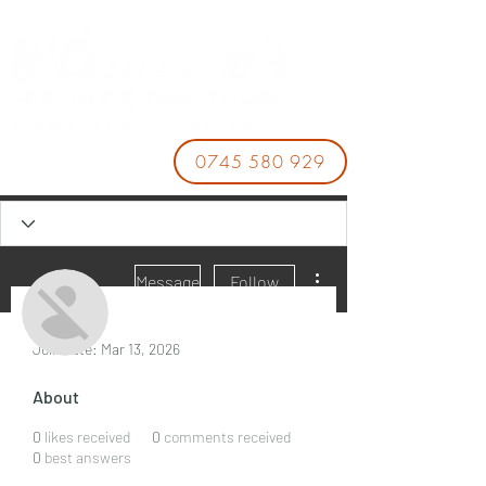
0745 580 929
More actions
Message
Follow
Profile
Join date: Mar 13, 2026
VN6
About
0
likes received
0
comments received
0
best answers