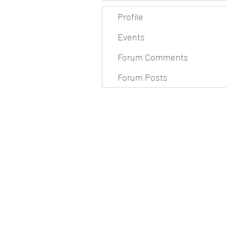
Profile
Events
Forum Comments
Forum Posts