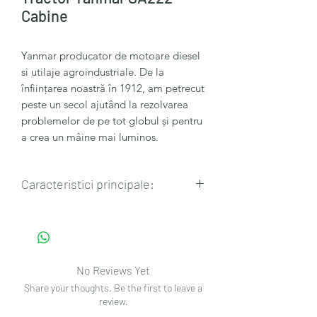
Cabine
Yanmar producator de motoare diesel
si utilaje agroindustriale. De la
înființarea noastră în 1912, am petrecut
peste un secol ajutând la rezolvarea
problemelor de pe tot globul și pentru
a crea un mâine mai luminos.
Caracteristici principale:
🔸Nume motor: 3TNM72-DRE
🔸Puterea motorului: 16,1 kW / 22.0
CP
🔸Numărul de cilindri: 3
No Reviews Yet
🔸Tip transmisie: Hidrostatic
Share your thoughts. Be the first to leave a
🔸Sistem de franare: Disc de frână
review.
umed multiplu