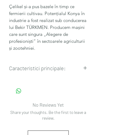
Çelikel și-a pus bazele în timp ce
fermierii cultivau. Potențialul Konya în
industrie a fost realizat sub conducerea
lui Bekir TÜRKMEN. Producem mașini
care sunt singura „Alegere de
profesioniști” în sectoarele agriculturii
și zootehniei.
Caracteristici principale:
🔸Volumul mașinii: 18 m3
🔸Capacitate: 19500 kg
🔸Lungime: 7725 mm
🔸Latime: 2965 mm
No Reviews Yet
🔸Inaltime: 2960 mm
Share your thoughts. Be the first to leave a
🔸Greutate: 6150 kg
review.
🔸Greutate maxima: 25650 kg
🔸Dimensiune roata: 550/60 R22.5
🔸Lățimea șenilei: 2425 mm