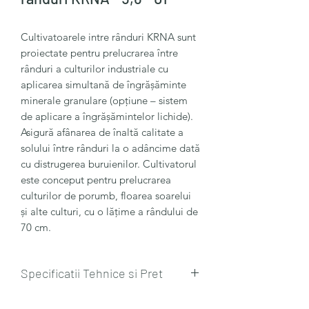
Cultivatoarele intre rânduri KRNA sunt
proiectate pentru prelucrarea între
rânduri a culturilor industriale cu
aplicarea simultană de îngrășăminte
minerale granulare (opțiune – sistem
de aplicare a îngrășămintelor lichide).
Asigură afânarea de înaltă calitate a
solului între rânduri la o adâncime dată
cu distrugerea buruienilor. Cultivatorul
este conceput pentru prelucrarea
culturilor de porumb, floarea soarelui
și alte culturi, cu o lățime a rândului de
70 cm.
Specificatii Tehnice si Pret
Ark Group Cultivator intre randuri