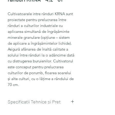
Cultivatoarele intre rânduri KRNA sunt
proiectate pentru prelucrarea între
rânduri a culturilor industriale cu
aplicarea simultană de îngrășăminte
minerale granulare (opțiune – sistem
de aplicare a îngrășămintelor lichide).
Asigură afânarea de înaltă calitate a
solului între rânduri la o adâncime dată
cu distrugerea buruienilor. Cultivatorul
este conceput pentru prelucrarea
culturilor de porumb, floarea soarelui
și alte culturi, cu o lățime a rândului de
70 cm.
Specificatii Tehnice si Pret
Ark Group Cultivator intre randuri