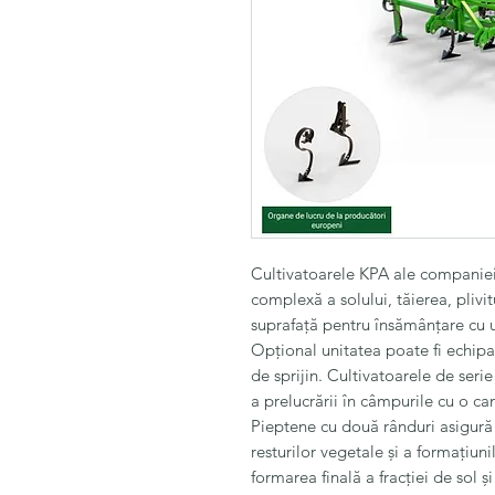
Cultivatoarele KPA ale companie
complexă a solului, tăierea, plivi
suprafață pentru însămânțare cu ut
Opțional unitatea poate fi echipa
de sprijin. Cultivatoarele de ser
a prelucrării în câmpurile cu o ca
Pieptene cu două rânduri asigură 
resturilor vegetale și a formațiun
formarea finală a fracției de sol 