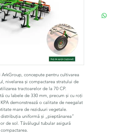
Ark Group Cultivator
Metoda de agregare
Tipul de cadru - Cad
Numarul randurilor 
Numarul corpurilor d
Puterea tractorului,
Greutatea unitatii, 
Pret
fara
TVA :
2303
i ArkGroup, concepute pentru cultivarea
tul, nivelarea și compactarea stratului de
ilizarea tractoarelor de la 70 CP.
tă cu labele de 330 mm, precum și cu roți
ie KPA demonstrează o calitate de neegalat
ntitate mare de reziduuri vegetale.
distribuția uniformă și „pieptănarea”
ilor de sol. Tăvălugul tubular asigură
și compactarea.