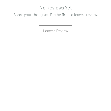
No Reviews Yet
Share your thoughts. Be the first to leave a review.
Leave a Review
Date de Contact
Adresa : Focsani, Str. Capitan Valter Maracineanu, Nr.1
(in spate la LUKOIL)
CONTACT
Departament tehnic - Danu Ghenadie -
0759014050
Reprezentant Vanzari - Bascacov Eugeniu -
0745580929
Achizitii Publice -
0749149148
Email :
Agrotracprim.ro@gmail.com