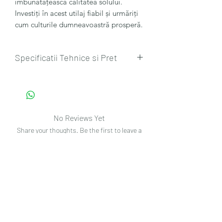
îmbunătățească calitatea solului.
Investiți în acest utilaj fiabil și urmăriți
cum culturile dumneavoastră prosperă.
Specificatii Tehnice si Pret
AgroTrac Machinery Scarificator SPA-2
• 2 m. latime de lucru,
• 1.6 ha/h productivitate,
• 5 organe de lucru,
No Reviews Yet
• 45 cm. adincime de lucru,
Share your thoughts. Be the first to leave a
• Masa 1050 kg.
review.
Pret
fara
TVA :
6009
euro
Leave a Review
Date de Contact