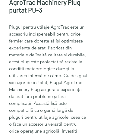
AgroTrac Machinery Plug
purtat PU-3
Plugul pentru utilaje AgroTrac este un
accesoriu indispensabil pentru orice
fermier care dorește să își optimizeze
experiența de arat. Fabricat din
materiale de înaltă calitate și durabile,
acest plug este proiectat să reziste la
condiții meteorologice dure și la
utilizarea intensă pe câmp. Cu designul
său ușor de instalat, Plugul AgroTrac
Machinery Plug asigură o experiență
de arat fără probleme și fără
complicații. Această fișă este
compatibilă cu o gamă largă de
pluguri pentru utilaje agricole, ceea ce
o face un accesoriu versatil pentru
orice operațiune agricolă. Investiți