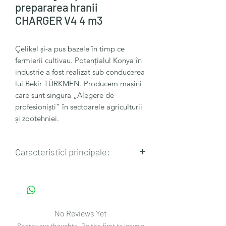
prepararea hranii
CHARGER V4 4 m3
Çelikel și-a pus bazele în timp ce
fermierii cultivau. Potențialul Konya în
industrie a fost realizat sub conducerea
lui Bekir TÜRKMEN. Producem mașini
care sunt singura „Alegere de
profesioniști” în sectoarele agriculturii
și zootehniei.
Caracteristici principale:
🔸Volumul: 4 m3
🔸Lungime: 4485 mm
🔸Latime: 1850 mm
🔸Inaltime: 2350 mm
No Reviews Yet
🔸Greutate: 1320 kg
Share your thoughts. Be the first to leave a