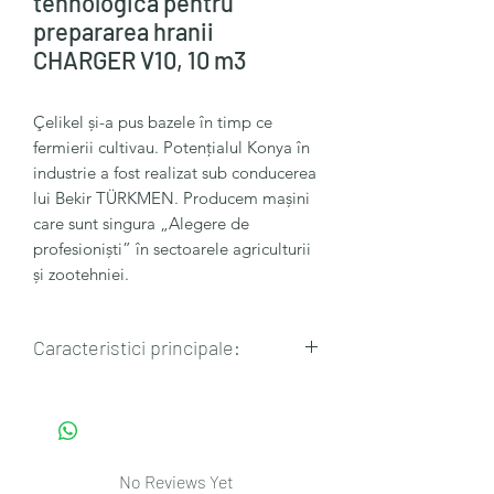
tehnologică pentru
prepararea hranii
CHARGER V10, 10 m3
Çelikel și-a pus bazele în timp ce
fermierii cultivau. Potențialul Konya în
industrie a fost realizat sub conducerea
lui Bekir TÜRKMEN. Producem mașini
care sunt singura „Alegere de
profesioniști” în sectoarele agriculturii
și zootehniei.
Caracteristici principale:
🔸Volumul: 10 m3
🔸Lungime: 5200 mm
🔸Latime: 2300 mm
🔸Inaltime: 2720 mm
No Reviews Yet
🔸Greutate: 4720 kg