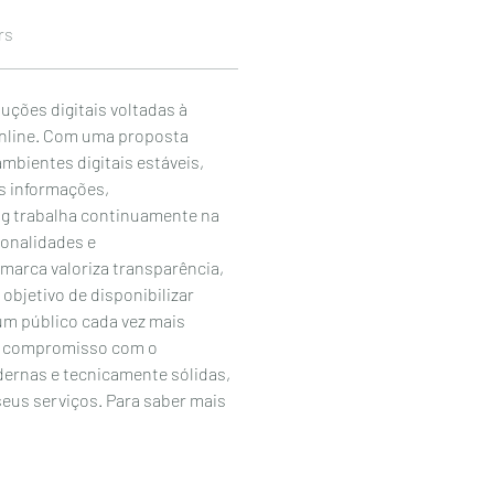
rs
ções digitais voltadas à 
online. Com uma proposta 
bientes digitais estáveis, 
s informações, 
pg trabalha continuamente na 
onalidades e 
arca valoriza transparência, 
objetivo de disponibilizar 
um público cada vez mais 
eu compromisso com o 
ernas e tecnicamente sólidas, 
eus serviços. Para saber mais 