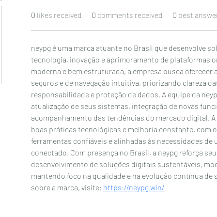
0
likes received
0
comments received
0
best answe
neypg é uma marca atuante no Brasil que desenvolve solu
tecnologia, inovação e aprimoramento de plataformas 
moderna e bem estruturada, a empresa busca oferecer am
seguros e de navegação intuitiva, priorizando clareza da
responsabilidade e proteção de dados. A equipe da ney
atualização de seus sistemas, integração de novas funci
acompanhamento das tendências do mercado digital. A m
boas práticas tecnológicas e melhoria constante, com o 
ferramentas confiáveis e alinhadas às necessidades de 
conectado. Com presença no Brasil, a neypg reforça s
desenvolvimento de soluções digitais sustentáveis, mod
mantendo foco na qualidade e na evolução contínua de s
sobre a marca, visite: 
https://neypg.win/