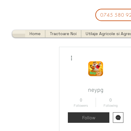
0745 580 9
Home
Tractoare Noi
Utilaje Agricole si Agr
More actions
neypg
0
0
Followers
Following
Follow