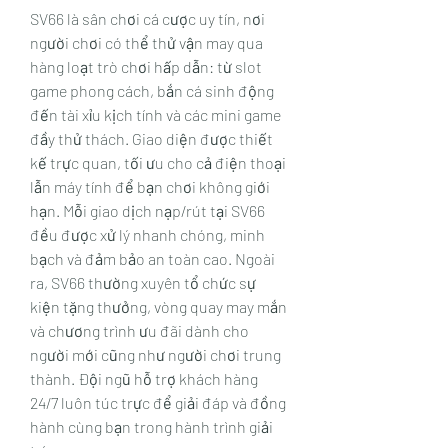
SV66 là sân chơi cá cược uy tín, nơi 
người chơi có thể thử vận may qua 
hàng loạt trò chơi hấp dẫn: từ slot 
game phong cách, bắn cá sinh động 
đến tài xỉu kịch tính và các mini game 
đầy thử thách. Giao diện được thiết 
kế trực quan, tối ưu cho cả điện thoại 
lẫn máy tính để bạn chơi không giới 
hạn. Mỗi giao dịch nạp/rút tại SV66 
đều được xử lý nhanh chóng, minh 
bạch và đảm bảo an toàn cao. Ngoài 
ra, SV66 thường xuyên tổ chức sự 
kiện tặng thưởng, vòng quay may mắn 
và chương trình ưu đãi dành cho 
người mới cũng như người chơi trung 
thành. Đội ngũ hỗ trợ khách hàng 
24/7 luôn túc trực để giải đáp và đồng 
hành cùng bạn trong hành trình giải 