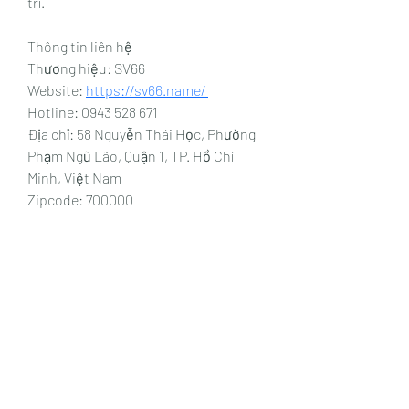
trí.
Thông tin liên hệ
Thương hiệu: SV66
Website: 
https://sv66.name/ 
Hotline: 0943 528 671
Địa chỉ: 58 Nguyễn Thái Học, Phường 
Phạm Ngũ Lão, Quận 1, TP. Hồ Chí 
Minh, Việt Nam
Zipcode: 700000
Hashtags
#SV66 #SV66casino #linkSV66 
#nhacaiSV66 #dangkySV66
Date de Contact
Adresa : Focsani, Str. Capitan Valter
Maracineanu, Nr.1