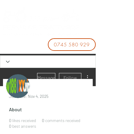
0745 580 929
More actions
Message
Follow
Profile
Join date: Nov 4, 2025
W188 dev
About
0
likes received
0
comments received
0
best answers