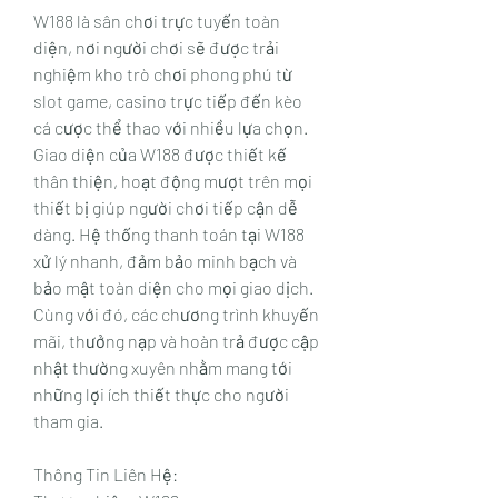
W188 là sân chơi trực tuyến toàn 
diện, nơi người chơi sẽ được trải 
nghiệm kho trò chơi phong phú từ 
slot game, casino trực tiếp đến kèo 
cá cược thể thao với nhiều lựa chọn. 
Giao diện của W188 được thiết kế 
thân thiện, hoạt động mượt trên mọi 
thiết bị giúp người chơi tiếp cận dễ 
dàng. Hệ thống thanh toán tại W188 
xử lý nhanh, đảm bảo minh bạch và 
bảo mật toàn diện cho mọi giao dịch. 
Cùng với đó, các chương trình khuyến 
mãi, thưởng nạp và hoàn trả được cập 
nhật thường xuyên nhằm mang tới 
những lợi ích thiết thực cho người 
tham gia.
Thông Tin Liên Hệ: