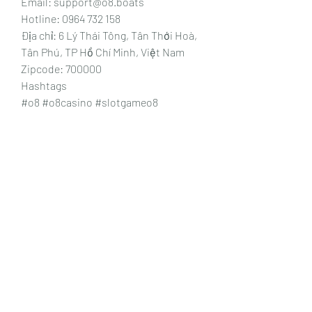
Email: support@o8.boats
Hotline: 0964 732 158
Địa chỉ: 6 Lý Thái Tông, Tân Thới Hoà, 
Tân Phú, TP Hồ Chí Minh, Việt Nam
Zipcode: 700000
Hashtags
#o8 #o8casino #slotgameo8 
#nhacaio8 #dangkyo8
Date de Contact
Adresa : Focsani, Str. Capitan Valter
Maracineanu, Nr.1
(in spate la LUKOIL)
CONTACT
Departament tehnic - Danu Ghenadie
-
0759014050