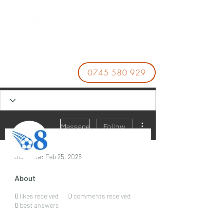
0745 580 929
More actions
Message
Follow
Profile
Join date: Feb 25, 2026
O8
About
0
likes received
0
comments received
0
best answers