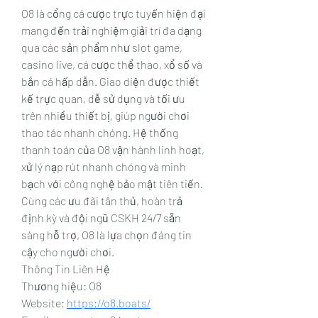
O8 là cổng cá cược trực tuyến hiện đại 
mang đến trải nghiệm giải trí đa dạng 
qua các sản phẩm như slot game, 
casino live, cá cược thể thao, xổ số và 
bắn cá hấp dẫn. Giao diện được thiết 
kế trực quan, dễ sử dụng và tối ưu 
trên nhiều thiết bị, giúp người chơi 
thao tác nhanh chóng. Hệ thống 
thanh toán của O8 vận hành linh hoạt, 
xử lý nạp rút nhanh chóng và minh 
bạch với công nghệ bảo mật tiên tiến. 
Cùng các ưu đãi tân thủ, hoàn trả 
định kỳ và đội ngũ CSKH 24/7 sẵn 
sàng hỗ trợ, O8 là lựa chọn đáng tin 
cậy cho người chơi.
Thông Tin Liên Hệ
Thương hiệu: O8
Website: 
https://o8.boats/