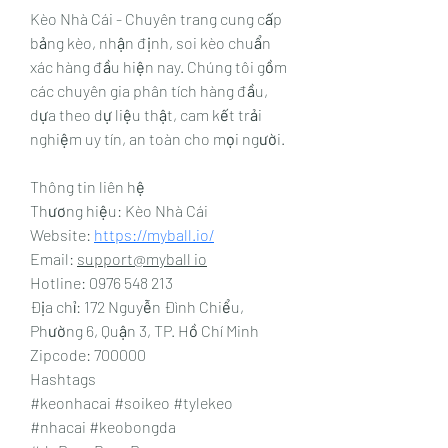
Kèo Nhà Cái - Chuyên trang cung cấp 
bảng kèo, nhận định, soi kèo chuẩn 
xác hàng đầu hiện nay. Chúng tôi gồm 
các chuyên gia phân tích hàng đầu, 
dựa theo dự liệu thật, cam kết trải 
nghiệm uy tín, an toàn cho mọi người.
Thông tin liên hệ
Thương hiệu: Kèo Nhà Cái
Website: 
https://myball.io/
Email: 
support@myball io
Hotline: 0976 548 213
Địa chỉ: 172 Nguyễn Đình Chiểu, 
Phường 6, Quận 3, TP. Hồ Chí Minh
Zipcode: 700000
Hashtags
#keonhacai #soikeo #tylekeo 
#nhacai #keobongda 