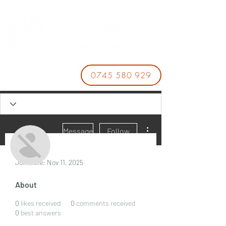
0745 580 929
More actions
Message
Follow
Profile
Join date: Nov 11, 2025
Myball io
About
0
likes received
0
comments received
0
best answers