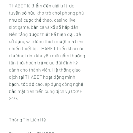
THABET là điểm đến giải trí trực 
tuyến sở hữu kho trò chơi phong phú 
như cá cược thể thao, casino live, 
slot game, bắn cá và xổ số hấp dẫn. 
Nền tảng được thiết kế hiện đại, dễ 
sử dụng và tương thích mượt mà trên 
nhiều thiết bị. THABET triển khai các 
chương trình khuyến mãi gồm thưởng 
tân thủ, hoàn trả và ưu đãi định kỳ 
dành cho thành viên. Hệ thống giao 
dịch tại THABET hoạt động minh 
bạch, tốc độ cao, áp dụng công nghệ 
bảo mật tiên tiến cùng dịch vụ CSKH 
24/7.
Thông Tin Liên Hệ