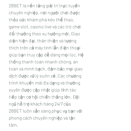
28BET là nền tảng giải trí trực tuyến 
chuyên nghiệp, nơi người chơi được 
thỏa sức khám phá kèo thể thao, 
game slot, casino live và các trò chơi 
đổi thưởng theo xu hướng mới. Giao 
diện hiện đại, thân thiện và tương 
thích trên cả máy tính lẫn điện thoại 
giúp bạn truy cập dễ dàng mọi lúc. Hệ 
thống thanh toán nhanh chóng, an 
toàn và minh bạch, đảm bảo mọi giao 
dịch được xử lý suôn sẻ. Các chương 
trình khuyến mãi đa dạng và thường 
xuyên được cập nhật giúp tỉnh táo 
tiếp cận cơ hội chiến thắng lớn. Đội 
ngũ hỗ trợ khách hàng 24/7 của 
28BET luôn sẵn sàng phục vụ bạn với 
phong cách chuyên nghiệp và tận 
tâm.