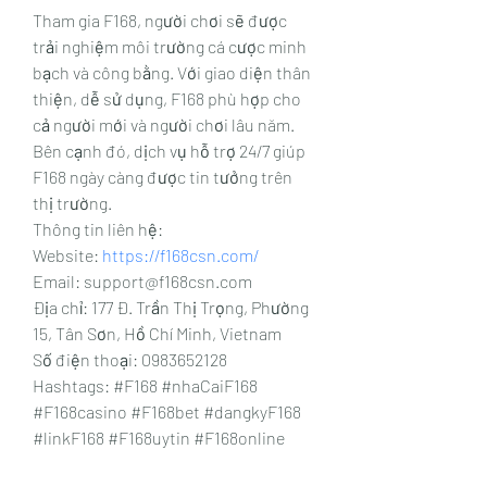
Tham gia F168, người chơi sẽ được 
trải nghiệm môi trường cá cược minh 
bạch và công bằng. Với giao diện thân 
thiện, dễ sử dụng, F168 phù hợp cho 
cả người mới và người chơi lâu năm. 
Bên cạnh đó, dịch vụ hỗ trợ 24/7 giúp 
F168 ngày càng được tin tưởng trên 
thị trường.
Thông tin liên hệ:
Website: 
https://f168csn.com/
Email: support@f168csn.com
Địa chỉ: 177 Đ. Trần Thị Trọng, Phường 
15, Tân Sơn, Hồ Chí Minh, Vietnam
Số điện thoại: 0983652128
Hashtags: #F168 #nhaCaiF168 
#F168casino #F168bet #dangkyF168 
#linkF168 #F168uytin #F168online